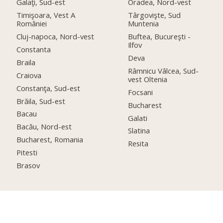
Galaţi, Sud-est
Oradea, Nord-vest
Timişoara, Vest A
Târgovişte, Sud
României
Muntenia
Cluj-napoca, Nord-vest
Buftea, Bucureşti -
Ilfov
Constanta
Deva
Braila
Râmnicu Vâlcea, Sud-
Craiova
vest Oltenia
Constanţa, Sud-est
Focsani
Brăila, Sud-est
Bucharest
Bacau
Galati
Bacău, Nord-est
Slatina
Bucharest, Romania
Resita
Pitesti
Brasov